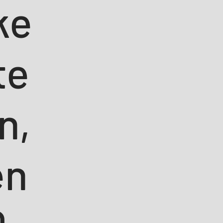
ke
te
n,
en