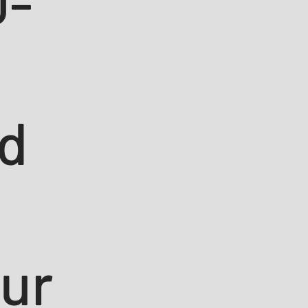
0-
nd
ur