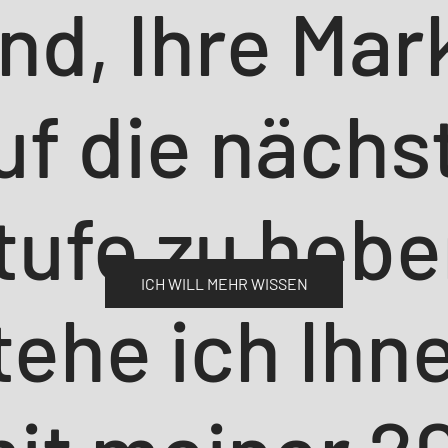
ind, Ihre Mar
uf die nächs
tufe zu hebe
ICH WILL MEHR WISSEN
tehe ich Ihn