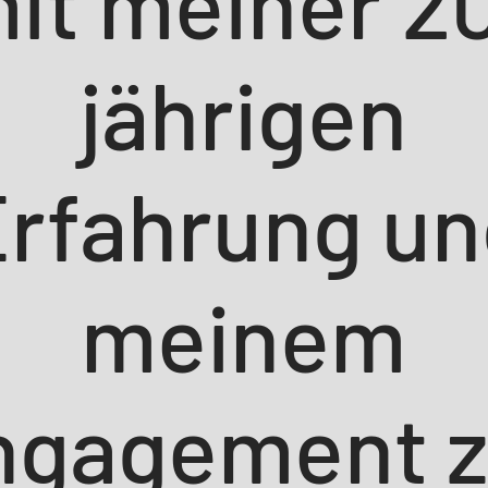
it meiner 2
jährigen
rfahrung u
meinem
ngagement z